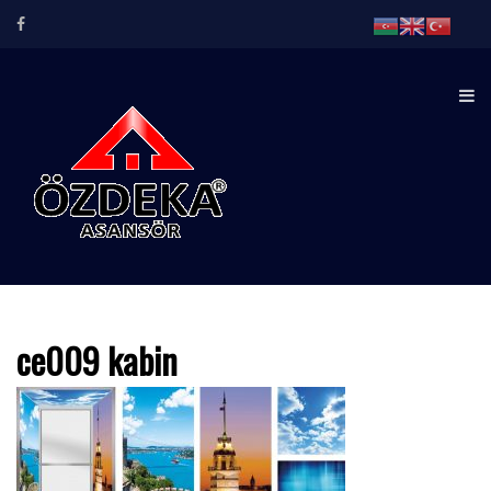
ÖZDEKA ASANSÖR
Kabin bizim işimiz…
ce009 kabin